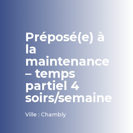
Préposé(e) à
la
maintenance
– temps
partiel 4
soirs/semaine
Ville : Chambly