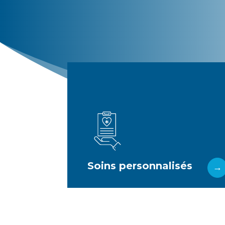
Plus d'infos
professionnalisme.
ressources savent y répondre avec
d’esthétique ou de santé, nos
matière d’hygiène personnelle,
Quels que soient vos besoins en
Soins personnalisés
Soins personnalisés
→