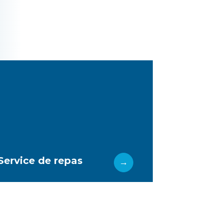
Plus d'infos
et savoureux.
proposent des repas équilibrés, sains
par des cuisiniers chevronnés qui
Nos menus quotidiens sont conçus
Service de repas
Service de repas
→