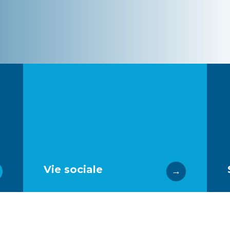
Plus d'infos
compagnie de voisins et d’amis.
culturelles et de loisir stimulantes en
découverte d’activités sportives,
Chaque jour est une occasion de
Vie sociale
Vie sociale
→