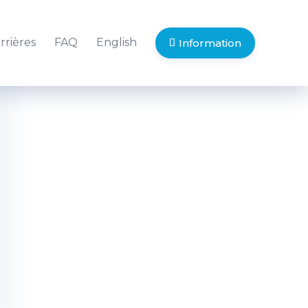
rrières
FAQ
English
Information