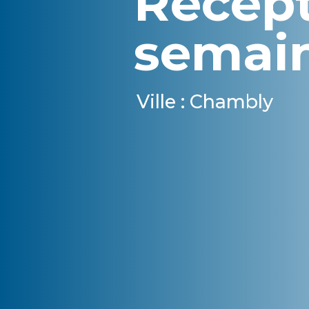
Récept
semai
Ville : Chambly