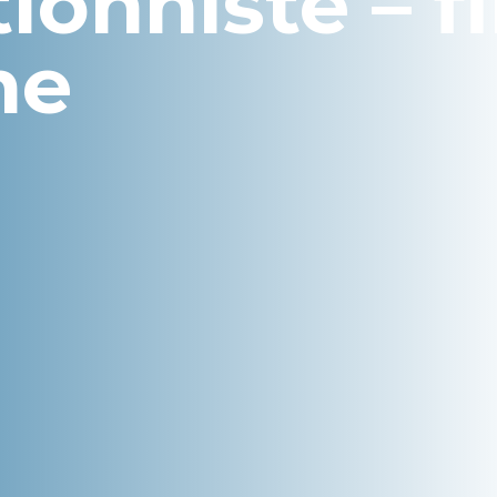
ionniste – f
ne