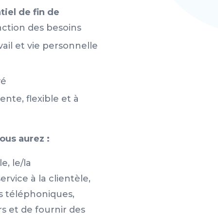
iel de fin de
nction des besoins
vail et vie personnelle
yé
nte, flexible et à
us aurez :
e, le/la
rvice à la clientèle,
s téléphoniques,
urs et de fournir des