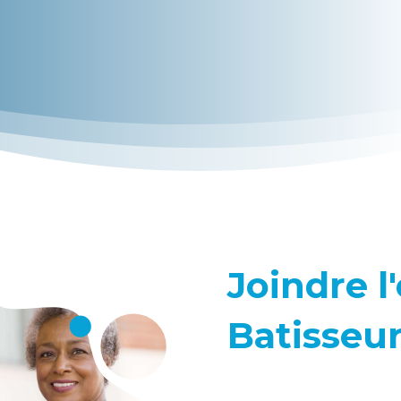
Joindre l
Batisseu