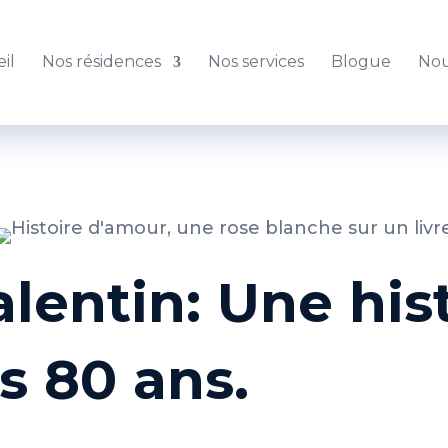
il
Nos résidences
Nos services
Blogue
Nou
alentin: Une hi
s 80 ans.