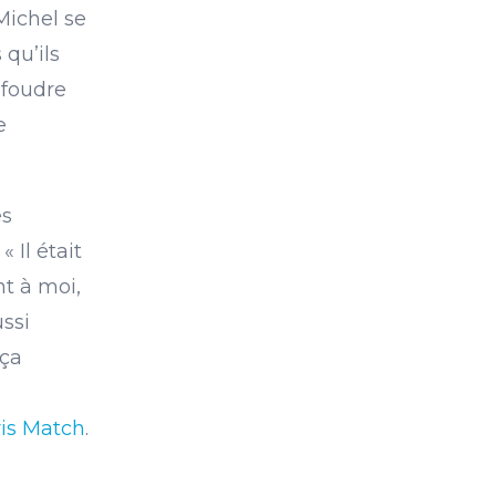
Michel se
 qu’ils
 foudre
e
es
« Il était
nt à moi,
ussi
 ça
u
is Match
.