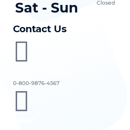
Sat - Sun
Closed
Contact Us

Call us anytime
0-800-9876-4567

Email