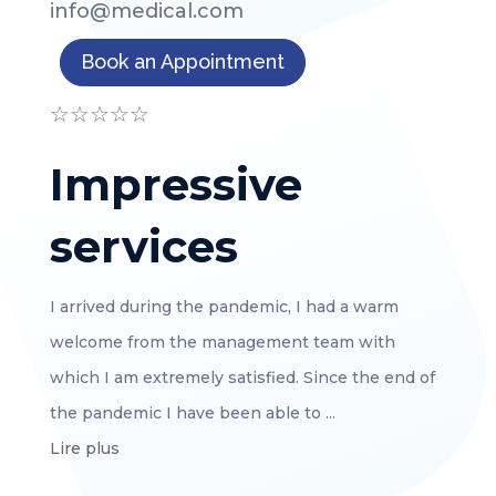
info@medical.com
Book an Appointment
☆
☆
☆
☆
☆
★
★
Impressive
De
services
i
I arrived during the pandemic, I had a warm
Je sui
welcome from the management team with
accuei
which I am extremely satisfied. Since the end of
direct
the pandemic I have been able to ...
Depuis 
Lire plus
Lire p
Denis