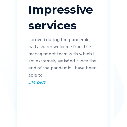
Impressive
services
I arrived during the pandemic, I
had a warm welcome from the
management team with which I
am extremely satisfied. Since the
end of the pandemic I have been
Je
able to ...
pa
Lire plus
ch
de
ex
fin
Li
D