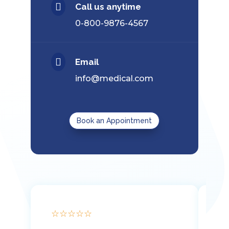

Call us anytime
0-800-9876-4567

Email
info@medical.com
Book an Appointment
☆
☆
☆
☆
☆
★