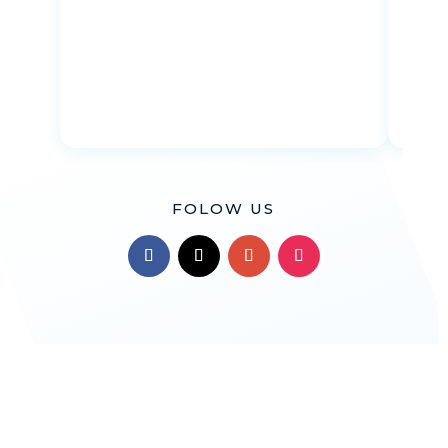
Li
D
FOLOW US