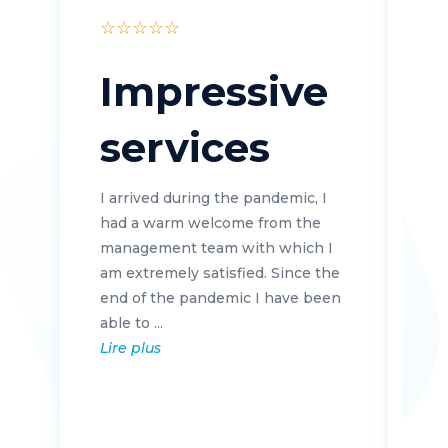
☆
☆
☆
☆
☆
★
Impressive
services
I arrived during the pandemic, I
had a warm welcome from the
management team with which I
am extremely satisfied. Since the
end of the pandemic I have been
Je
able to ...
pa
Lire plus
ch
de
ex
fin